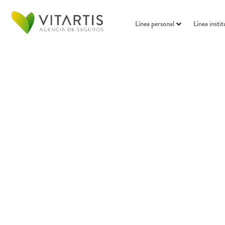
Línea personal
Línea instit
Tus manos: tu herramienta
de trabajo, nuestro
interés.