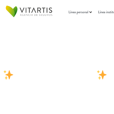
Línea personal
Línea instit
¡InVita y pasa la voz!